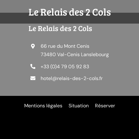
Le Relais des 2 Cols
Le Relais des 2 Cols
66 rue du Mont Cenis
73480 Val-Cenis Lanslebourg
+33 (0)4 79 05 92 83
hotel@relais-des-2-cols.fr
Mentions légales
Situation
Réserver